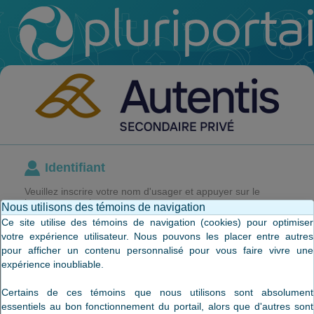
Identifiant
Veuillez inscrire votre nom d'usager et appuyer sur le
bouton poursuivre.
Nous utilisons des témoins de navigation
Ce site utilise des témoins de navigation (cookies) pour optimiser
votre expérience utilisateur. Nous pouvons les placer entre autres
pour afficher un contenu personnalisé pour vous faire vivre une
expérience inoubliable.
J'utilise un ordinateur privé
Certains de ces témoins que nous utilisons sont absolument
En continuant, vous acceptez les
Conditions d'utilisation et
la politique de protection des renseignements personnels
.
essentiels au bon fonctionnement du portail, alors que d'autres sont